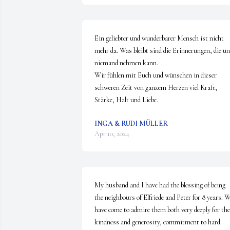
Ein geliebter und wunderbarer Mensch ist nicht 
mehr da. Was bleibt sind die Erinnerungen, die un
niemand nehmen kann.

Wir fühlen mit Euch und wünschen in dieser 
schweren Zeit von ganzem Herzen viel Kraft, 
Stärke, Halt und Liebe.
INGA & RUDI MÜLLER
Apr 10, 2024
My husband and I have had the blessing of being 
the neighbours of Elfriede and Peter for 8 years. W
have come to admire them both very deeply for thei
kindness and generosity, commitment to hard 