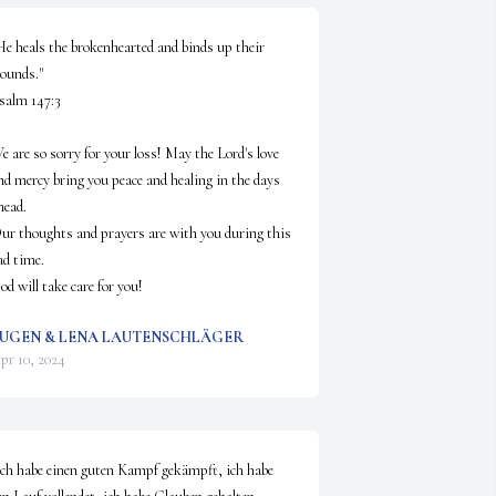
He heals the brokenhearted and binds up their 
ounds."

salm 147:3

e are so sorry for your loss! May the Lord's love 
nd mercy bring you peace and healing in the days 
head.

ur thoughts and prayers are with you during this 
ad time.

od will take care for you!
UGEN & LENA LAUTENSCHLÄGER
pr 10, 2024
Ich habe einen guten Kampf gekämpft, ich habe 