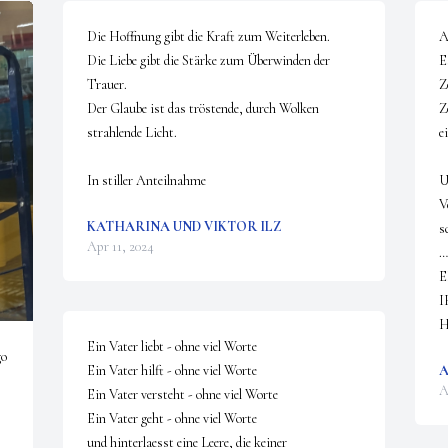
Die Hoffnung gibt die Kraft zum Weiterleben. 

A
Die Liebe gibt die Stärke zum Überwinden der 
Es
Trauer.

Z
Der Glaube ist das tröstende, durch Wolken 
Z
strahlende Licht.

e
In stiller Anteilnahme
U
V
KATHARINA UND VIKTOR ILZ
s
Apr 11, 2024
…
E
I
H
Ein Vater liebt - ohne viel Worte

go
Ein Vater hilft - ohne viel Worte

A
A
Ein Vater versteht - ohne viel Worte

Ein Vater geht - ohne viel Worte 

und hinterlaesst eine Leere, die keiner 