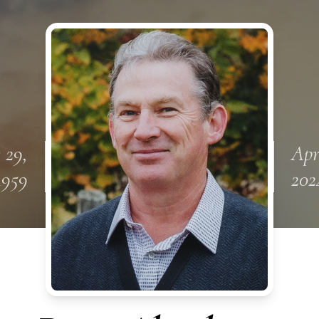
 29,
Apr
1959
202