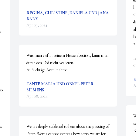
d
h
REGINA, CHRISTINE, DANIELA UND JANA
G
BARZ
d
Apr 09, 2024
a
 
li
2
Was man tief in seinem Herzen besitzt, kann man 
I
durch den Tod nicht verlieren.

G
Aufrichtige Anteilnahme
E
TANTE MARIA UND ONKEL PETER
A
o 
SIEMENS
Apr 08, 2024
W
s
w 
We are deeply saddened to hear about the passing of 
R
Peter. Words cannot express how sorry we are for 