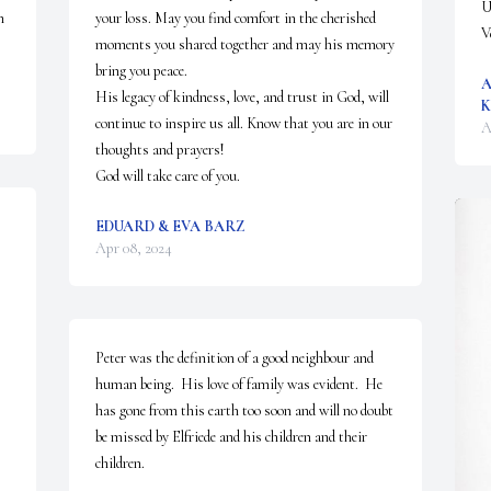
U
 
your loss. May you find comfort in the cherished 
V
moments you shared together and may his memory 
bring you peace. 

A
His legacy of kindness, love, and trust in God, will 
K
continue to inspire us all. Know that you are in our 
A
thoughts and prayers!

God will take care of you.
EDUARD & EVA BARZ
Apr 08, 2024
Peter was the definition of a good neighbour and 
human being.  His love of family was evident.  He 
has gone from this earth too soon and will no doubt 
be missed by Elfriede and his children and their 
children.
