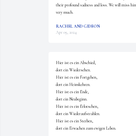
their profound sadness and loss. We will miss him
very much.
RACHEL AND GIDEON
Apr 09, 2024
Hier ist es ein Abschied,

dort ein Wiedersehen.

Hier ist es ein Fortgehen,

dort ein Heimkehren.

Hier ist es ein Ende,

dort ein Neubeginn.

Hier ist es ein Erloeschen,

dort ein Wiederaufstrahlen.

Hier ist es ein Sterben,

dort ein Erwachen zum ewigen Leben.
