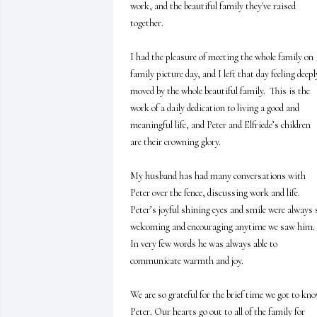
work, and the beautiful family they've raised 
together. 

I had the pleasure of meeting the whole family on 
family picture day, and I left that day feeling deeply
moved by the whole beautiful family.  This is the 
work of a daily dedication to living a good and 
meaningful life, and Peter and Elfriede’s children 
are their crowning glory.

My husband has had many conversations with 
Peter over the fence, discussing work and life.  
Peter’s joyful shining eyes and smile were always s
welcoming and encouraging anytime we saw him. 
In very few words he was always able to 
communicate warmth and joy.

We are so grateful for the brief time we got to kno
Peter. Our hearts go out to all of the family for 