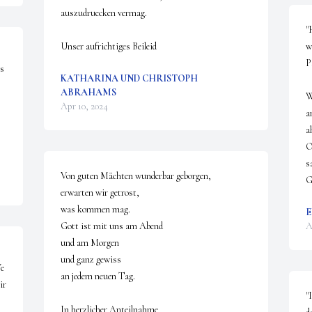
auszudruecken vermag.

"
Unser aufrichtiges Beileid
w
P
s 
KATHARINA UND CHRISTOPH
ABRAHAMS
W
Apr 10, 2024
a
a
O
s
Von guten Mächten wunderbar geborgen, 

G
erwarten wir getrost,

was kommen mag. 

E
Gott ist mit uns am Abend

A
und am Morgen 

und ganz gewiss 

e 
an jedem neuen Tag.

r 
"
In herzlicher Anteilnahme