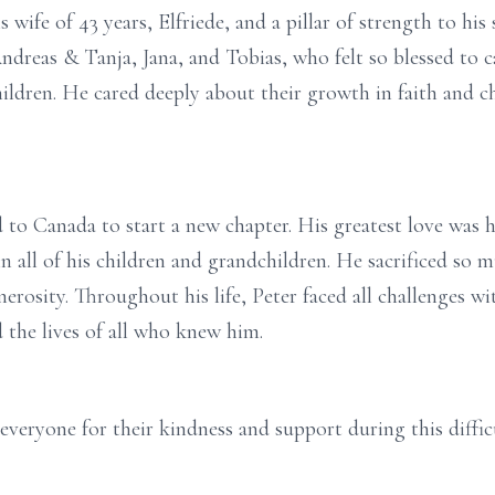
wife of 43 years, Elfriede, and a pillar of strength to his 
ndreas & Tanja, Jana, and Tobias, who felt so blessed to 
dren. He cared deeply about their growth in faith and cha
to Canada to start a new chapter. His greatest love was hi
 all of his children and grandchildren. He sacrificed so m
erosity. Throughout his life, Peter faced all challenges w
d the lives of all who knew him.
veryone for their kindness and support during this difficu