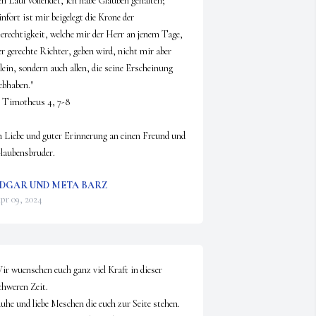
en Lauf vollendet, ich habe Glauben gehalten; 
infort ist mir beigelegt die Krone der 
erechtigkeit, welche mir der Herr an jenem Tage, 
er gerechte Richter, geben wird, nicht mir aber 
llein, sondern auch allen, die seine Erscheinung 
ebhaben."

. Timotheus 4, 7-8

n Liebe und guter Erinnerung an einen Freund und 
laubensbruder.
DGAR UND META BARZ
pr 09, 2024
ir wuenschen euch ganz viel Kraft in dieser 
chweren Zeit.

uhe und liebe Meschen die euch zur Seite stehen.
