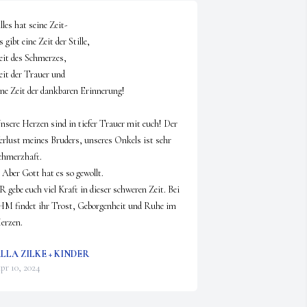
lles hat seine Zeit-

 gibt eine Zeit der Stille,

eit des Schmerzes,

eit der Trauer und 

ine Zeit der dankbaren Erinnerung!

nsere Herzen sind in tiefer Trauer mit euch! Der 
erlust meines Bruders, unseres Onkels ist sehr 
chmerzhaft.

 Aber Gott hat es so gewollt.

R gebe euch viel Kraft in dieser schweren Zeit. Bei 
HM findet ihr Trost, Geborgenheit und Ruhe im 
erzen.
LLA ZILKE + KINDER
pr 10, 2024